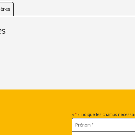
ières
es
«
» indique les champs nécessa
*