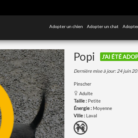
Adopter un chien
Adopter un chat
Adopter
Popi
J'AI ÉTÉ ADOP
Dernière mise à jour: 24 juin 2
Pinscher
Adulte
Taille :
Petite
Énergie :
Moyenne
Ville :
Laval