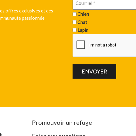
es offres exclusives et des
Chien
 communauté passionnée
Chat
Lapin
Promouvoir un refuge
Foire aux questions