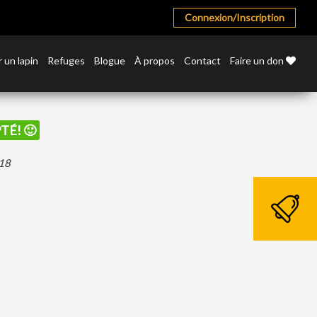
Connexion/Inscription
 un lapin
Refuges
Blogue
À propos
Contact
Faire un don
TÉ! 🙂
018