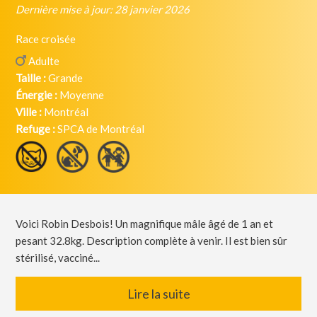
Dernière mise à jour: 28 janvier 2026
Race croisée
Adulte
Taille :
Grande
Énergie :
Moyenne
Ville :
Montréal
Refuge :
SPCA de Montréal
Voici Robin Desbois! Un magnifique mâle âgé de 1 an et
pesant 32.8kg. Description complète à venir. Il est bien sûr
stérilisé, vacciné...
Lire la suite