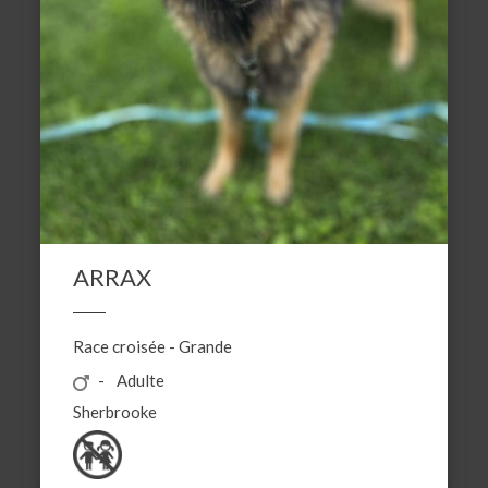
ARRAX
Race croisée
-
Grande
Adulte
Sherbrooke