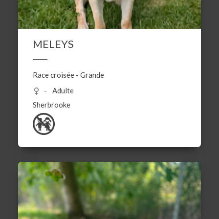
MELEYS
Race croisée
-
Grande
Adulte
Sherbrooke