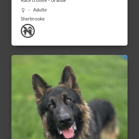
Race croisée
-
Grande
Adulte
Sherbrooke