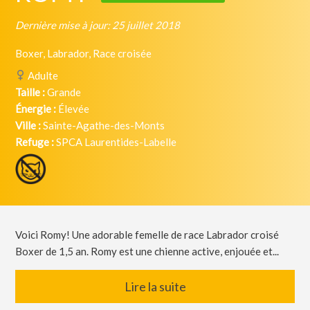
Dernière mise à jour: 25 juillet 2018
Boxer, Labrador, Race croisée
Adulte
Taille :
Grande
Énergie :
Élevée
Ville :
Sainte-Agathe-des-Monts
Refuge :
SPCA Laurentides-Labelle
Voici Romy! Une adorable femelle de race Labrador croisé
Boxer de 1,5 an. Romy est une chienne active, enjouée et...
Lire la suite