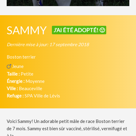
SAMMY
J'AI ÉTÉ ADOPTÉ! 🙂
Dernière mise à jour: 17 septembre 2018
Boston terrier
Jeune
Taille :
Petite
Énergie :
Moyenne
Ville :
Beauceville
Refuge :
SPA Ville de Lévis
Voici Sammy! Un adorable petit mâle de race Boston terrier
de 7 mois. Sammy est bien sûr vacciné, stérilisé, vermifugé et
à la...