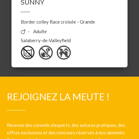
SUNNY
Border colley
Race croisée
-
Grande
Adulte
Salaberry-de-Valleyfield
REJOIGNEZ LA MEUTE !
Recevez des conseils d’experts, des astuces pratiques, des
offres exclusives et des concours réservés à nos abonnés.