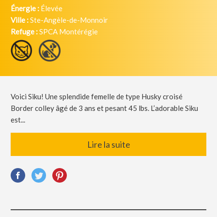
Énergie :
Élevée
Ville :
Ste-Angèle-de-Monnoir
Refuge :
SPCA Montérégie
Voici Siku! Une splendide femelle de type Husky croisé
Border colley âgé de 3 ans et pesant 45 lbs. L’adorable Siku
est...
Lire la suite