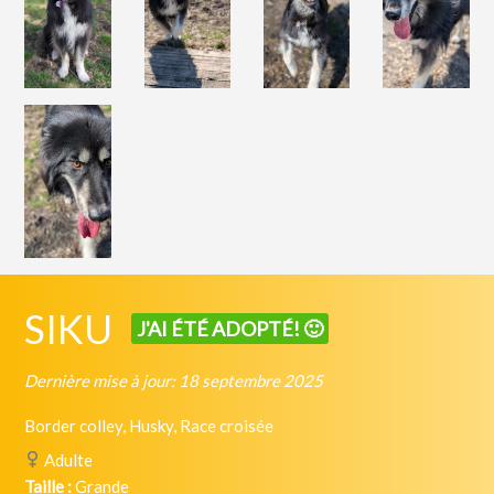
SIKU
J'AI ÉTÉ ADOPTÉ! 🙂
Dernière mise à jour: 18 septembre 2025
Border colley, Husky, Race croisée
Adulte
Taille :
Grande