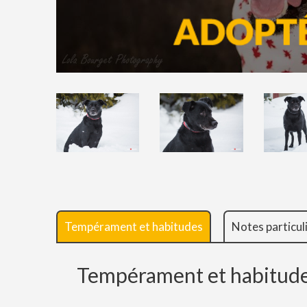
Tempérament et habitudes
Notes particul
Tempérament et habitud