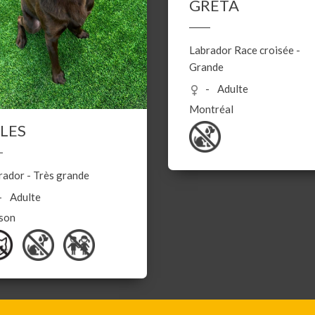
GRETA
Labrador
Race croisée
-
Grande
Adulte
Montréal
LES
rador
-
Très grande
Adulte
son