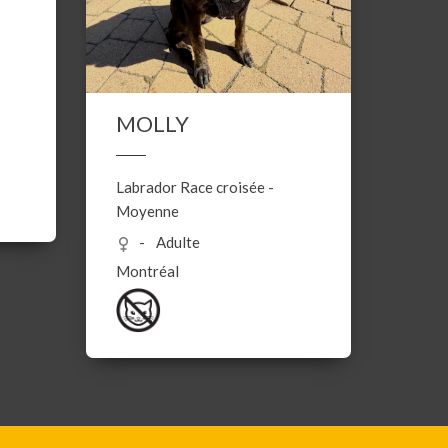
MOLLY
Labrador
Race croisée
-
Moyenne
Adulte
Montréal