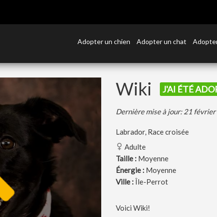
Adopter un chien
Adopter un chat
Adopter
Wiki
J'AI ÉTÉ ADO
Dernière mise à jour: 21 févrie
Labrador, Race croisée
Adulte
Taille :
Moyenne
Énergie :
Moyenne
Ville :
Île-Perrot
Voici Wiki!