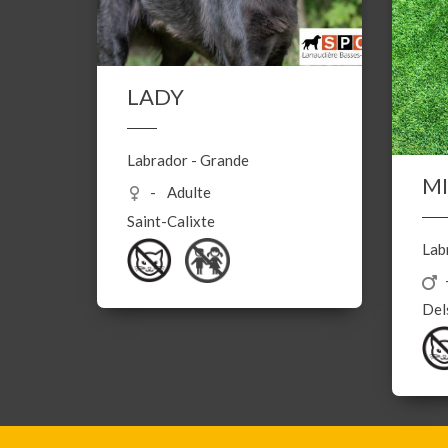
LADY
Labrador
-
Grande
MI
Adulte
Saint-Calixte
Lab
Del