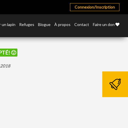
Connexion/Inscription
 un lapin
Refuges
Blogue
À propos
Contact
Faire un don
PTÉ! 🙂
r 2018