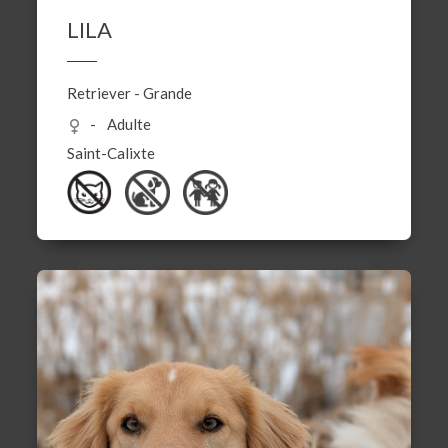
LILA
Retriever
-
Grande
Adulte
Saint-Calixte