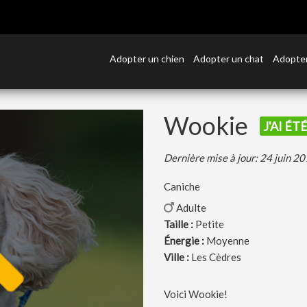
Adopter un chien
Adopter un chat
Adopter
Wookie
J'AI ÉT
Dernière mise à jour: 24 juin 2
Caniche
Adulte
Taille :
Petite
Énergie :
Moyenne
Ville :
Les Cèdres
Voici Wookie!