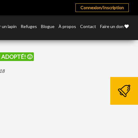
Connexion/Inscription
 un lapin
Refuges
Blogue
À propos
Contact
Faire un don
É ADOPTÉ! 🙂
018