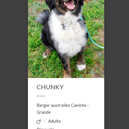
CHUNKY
Berger australien
Caniche
-
Grande
Adulte