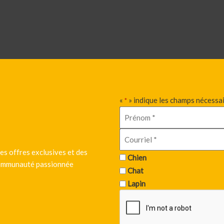
«
» indique les champs nécessa
*
es offres exclusives et des
Chien
 communauté passionnée
Chat
Lapin