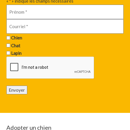
«
» indique les champs nécessaires
*
Chien
Chat
Lapin
Envoyer
Adopter un chien