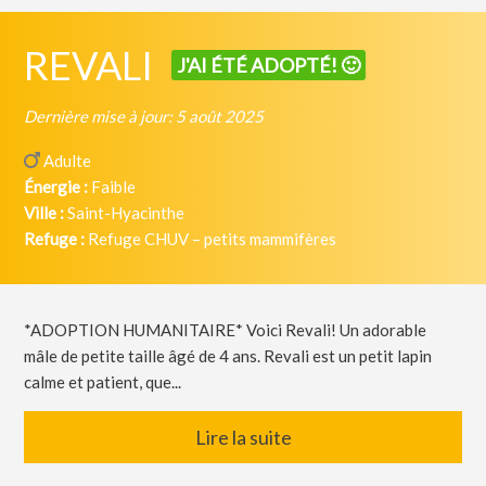
REVALI
J'AI ÉTÉ ADOPTÉ! 🙂
Dernière mise à jour: 5 août 2025
Adulte
Énergie :
Faible
Ville :
Saint-Hyacinthe
Refuge :
Refuge CHUV – petits mammifères
*ADOPTION HUMANITAIRE* Voici Revali! Un adorable
mâle de petite taille âgé de 4 ans. Revali est un petit lapin
calme et patient, que...
Lire la suite