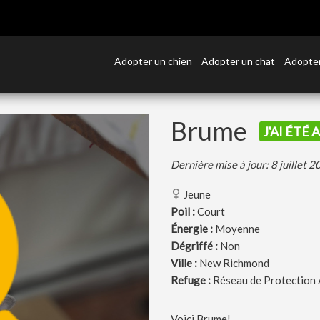
Adopter un chien
Adopter un chat
Adopter
Brume
J'AI ÉTÉ
Dernière mise à jour: 8 juillet 
Jeune
Poil :
Court
Énergie :
Moyenne
Dégriffé :
Non
Ville :
New Richmond
Refuge :
Réseau de Protection 
Voici Brume!