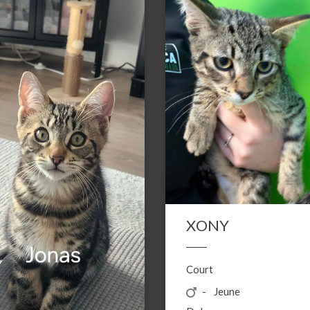
XONY
Court
Jeune