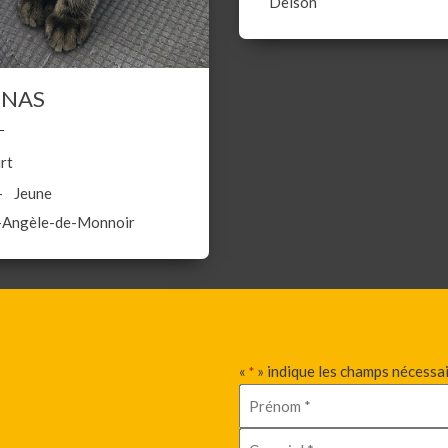
Delson
ONAS
rt
Jeune
-Angèle-de-Monnoir
«
» indique les champs nécessa
*