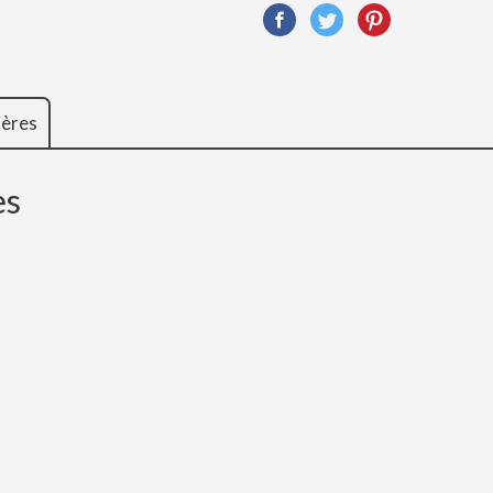
ières
es