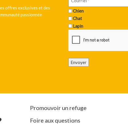
es offres exclusives et des
Chien
 communauté passionnée
Chat
Lapin
Envoyer
Promouvoir un refuge
Foire aux questions