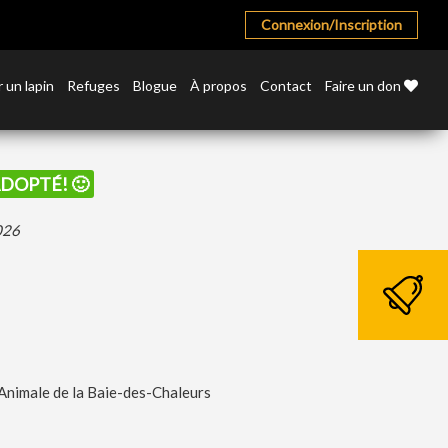
Connexion/Inscription
 un lapin
Refuges
Blogue
À propos
Contact
Faire un don
 ADOPTÉ! 🙂
2026
Animale de la Baie-des-Chaleurs