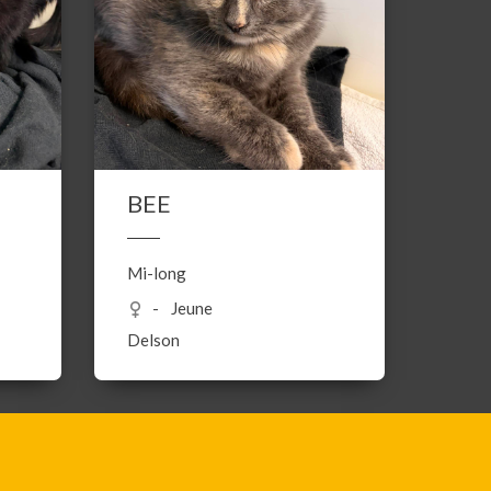
BEE
Mi-long
Jeune
Delson