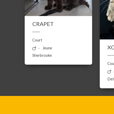
CRAPET
Court
X
Jeune
Sherbrooke
Cou
Del