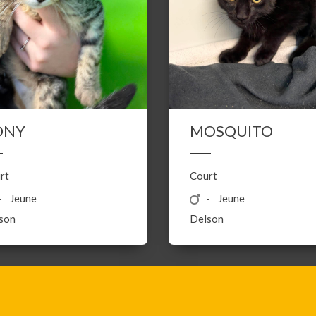
ONY
MOSQUITO
rt
Court
Jeune
Jeune
son
Delson