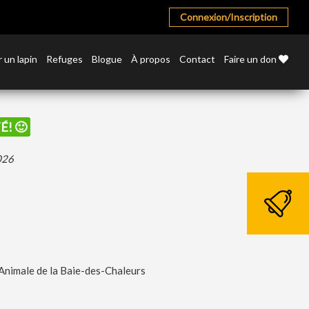
Connexion/Inscription
 un lapin
Refuges
Blogue
À propos
Contact
Faire un don
É! 🙂
2026
Animale de la Baie-des-Chaleurs