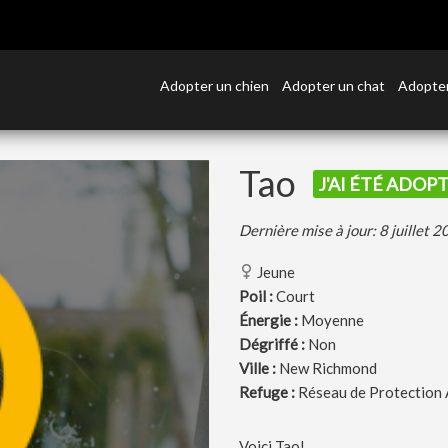
Adopter un chien
Adopter un chat
Adopter
Tao
J'AI ÉTÉ ADOPT
Dernière mise à jour: 8 juillet 
Jeune
Poil :
Court
Énergie :
Moyenne
Dégriffé :
Non
Ville :
New Richmond
Refuge :
Réseau de Protection 
Voici Tao!