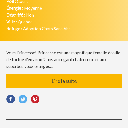
Poil :
Court
Énergie :
Moyenne
Dégriffé :
Non
Ville :
Québec
Refuge :
Adoption Chats Sans Abri
Voici Princesse! Princesse est une magnifique femelle écaille
de tortue d’environ 2 ans au regard chaleureux et aux
superbes yeux orangés....
Lire la suite