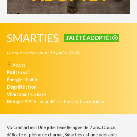
SMARTIES
J'AI ÉTÉ ADOPTÉ! 🙂
Dernière mise à jour: 15 juillet 2026
Adulte
Poil :
Court
Énergie :
Faible
Dégriffé :
Non
Ville :
Saint-Calixte
Refuge :
SPCA Lanaudière / Basses-Laurentides
Voici Smarties! Une jolie femelle âgée de 2 ans. Douce,
délicate et pleine de charme, Smarties est une adorable