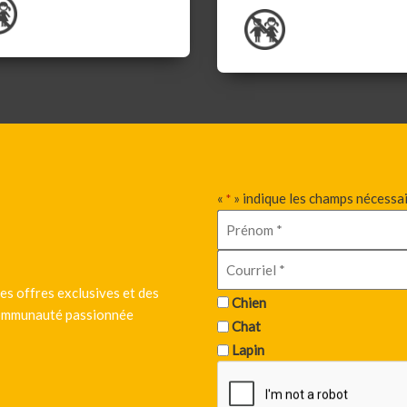
«
» indique les champs nécessa
*
es offres exclusives et des
Chien
 communauté passionnée
Chat
Lapin