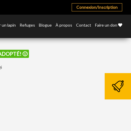
Connexion/Inscription
 un lapin
Refuges
Blogue
À propos
Contact
Faire un don
 ADOPTÉ! 🙂
6