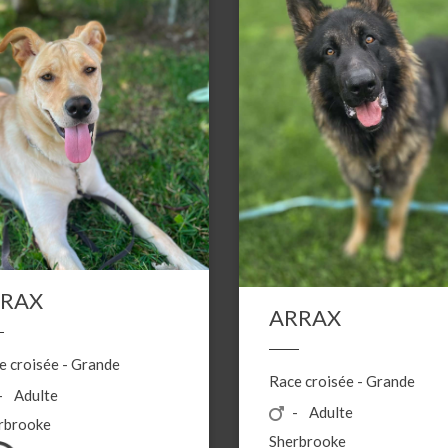
YRAX
ARRAX
e croisée
-
Grande
Race croisée
-
Grande
Adulte
Adulte
rbrooke
Sherbrooke