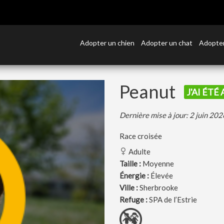
Adopter un chien
Adopter un chat
Adopter
Peanut
J'AI ÉTÉ
Dernière mise à jour: 2 juin 202
Race croisée
Adulte
Taille :
Moyenne
Énergie :
Élevée
Ville :
Sherbrooke
Refuge :
SPA de l’Estrie