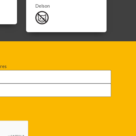
Delson
ires