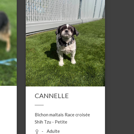
CANNELLE
Bichon maltais
Race croisée
Shih Tzu
-
Petite
Adulte