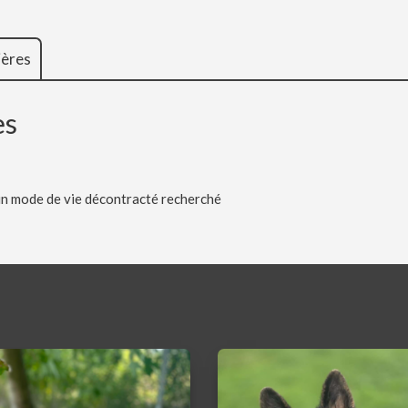
ières
es
 un mode de vie décontracté recherché