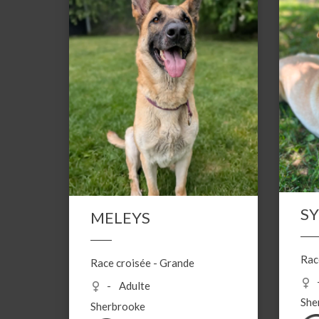
S
MELEYS
Rac
Race croisée
-
Grande
Adulte
She
Sherbrooke