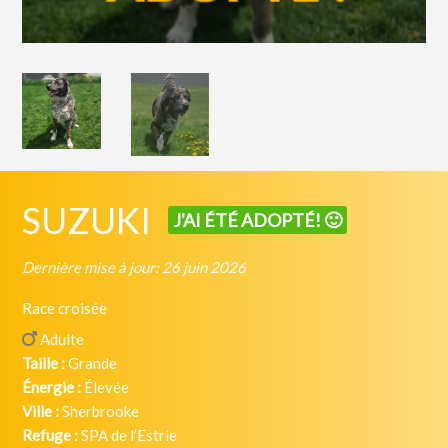
SUZUKI
J'AI ÉTÉ ADOPTÉ! 🙂
Dernière mise à jour: 26 juin 2026
Race croisée
Adulte
Taille :
Grande
Énergie :
Élevée
Ville :
Sherbrooke
Refuge :
SPA de l’Estrie