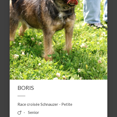
BORIS
Race croisée
Schnauzer
-
Petite
Senior