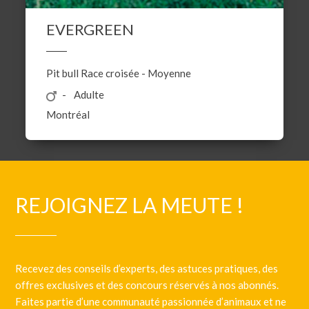
EVERGREEN
Pit bull
Race croisée
-
Moyenne
Adulte
Montréal
REJOIGNEZ LA MEUTE !
Recevez des conseils d’experts, des astuces pratiques, des
offres exclusives et des concours réservés à nos abonnés.
Faites partie d’une communauté passionnée d’animaux et ne