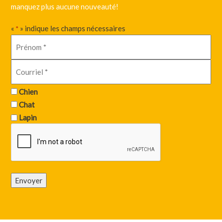
manquez plus aucune nouveauté!
«
» indique les champs nécessaires
*
Chien
Chat
Lapin
Envoyer