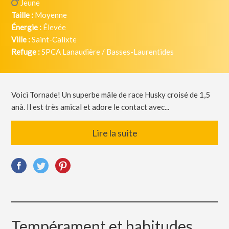
Jeune
Taille :
Moyenne
Énergie :
Élevée
Ville :
Saint-Calixte
Refuge :
SPCA Lanaudière / Basses-Laurentides
Voici Tornade! Un superbe mâle de race Husky croisé de 1,5
anà. Il est très amical et adore le contact avec...
Lire la suite
Tempérament et habitudes