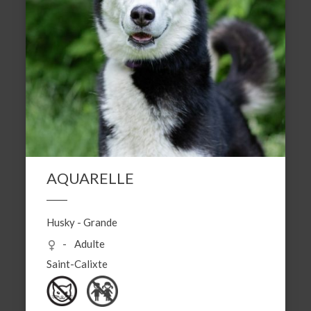
AQUARELLE
Husky
-
Grande
Adulte
Saint-Calixte